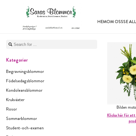
HEM
OM OSS
SE A
Kategorier
Begravningsblommor
Födelsedagsblommor
Kondoleansblommor
Krukväxter
Bilden mot
Rosor
Klicka här för att
Sommarblommor
pro
Student-och-examen