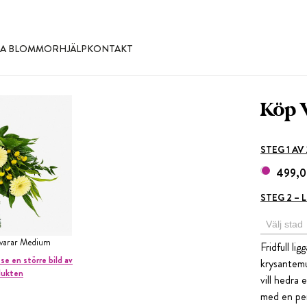
LLA BLOMMOR
HJÄLP
KONTAKT
Köp 
STEG 1 AV
499,0
STEG 2 –
svarar Medium
Fridfull l
 se en större bild av
krysantemu
dukten
vill hedra 
med en per