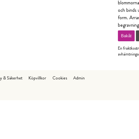
blommorna ä
och binds u
form. Arran
begravnin
Bakåt
En fraktkost
avhämtningso
cy & Säkerhet
Köpvillkor
Cookies
Admin