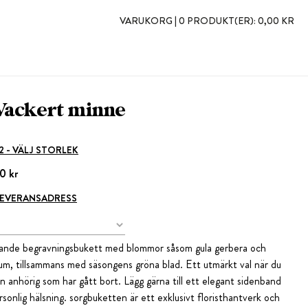
VARUKORG |
0 PRODUKT(ER):
0,00 KR
Vackert minne
 2 - VÄLJ STORLEK
0 kr
 LEVERANSADRESS
iggande begravningsbukett med blommor såsom gula gerbera och
m, tillsammans med säsongens gröna blad. Ett utmärkt val när du
en anhörig som har gått bort. Lägg gärna till ett elegant sidenband
sonlig hälsning. sorgbuketten är ett exklusivt floristhantverk och