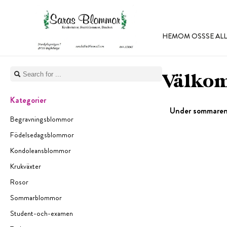
HEM
OM OSS
SE A
Välkom
Kategorier
Under sommaren h
Begravningsblommor
Födelsedagsblommor
Kondoleansblommor
Krukväxter
Rosor
Sommarblommor
Student-och-examen